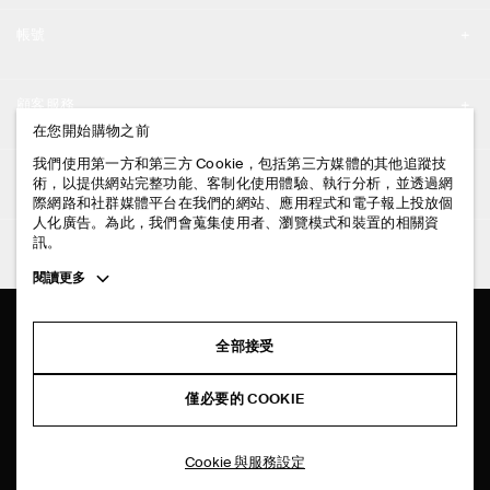
品牌精神
帳號
工作機會
我的帳號
新聞中心
顧客服務
登入 / 註冊
在您開始購物之前
門市資訊
聯絡我們
我們使用第一方和第三方 Cookie，包括第三方媒體的其他追蹤技
法律資訊
術，以提供網站完整功能、客制化使用體驗、執行分析，並透過網
配送說明
際網路和社群媒體平台在我們的網站、應用程式和電子報上投放個
人化廣告。為此，我們會蒐集使用者、瀏覽模式和裝置的相關資
隱私權政策
付款說明
訊。
追蹤COS
條款與細則
Toggle
閱讀更多
退貨及退款說明
more
FACEBOOK
服務條款
cookie
常見問題
information
INSTAGRAM
全部接受
網站COOKIE政策
商品保養指南
PINTEREST
COOKIE 與服務設定
僅必要的 COOKIE
尺碼指南
TIKTOK
版型指南
Cookie 與服務設定
SPOTIFY