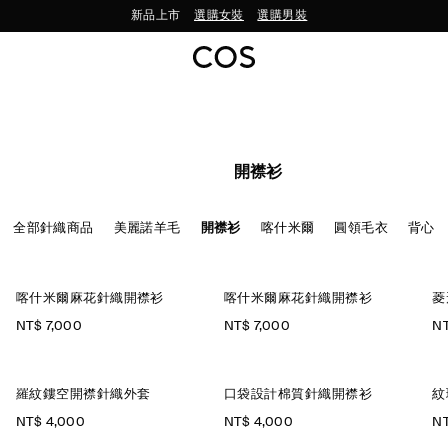
新品上市
選購女裝
選購男裝
開襟衫
全部針織商品
美麗諾羊毛
開襟衫
喀什米爾
圓領毛衣
背心
喀什米爾麻花針織開襟衫
喀什米爾麻花針織開襟衫
菱
NT$ 7,000
NT$ 7,000
NT
羅紋鏤空開襟針織外套
口袋設計棉質針織開襟衫
紋
NT$ 4,000
NT$ 4,000
NT