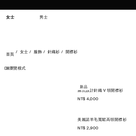
女士
男士
女士
服飾
針織衫
開襟衫
首頁
瀏覽模式
新品
層次設計針織 V 領開襟衫
NT$ 4,000
美麗諾羊毛寬鬆高領開襟衫
NT$ 2,900