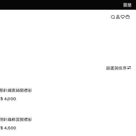
關閉
篩選與排序
形針織蕾絲開襟衫
$ 4,000
理針織棉質開襟衫
$ 4,500