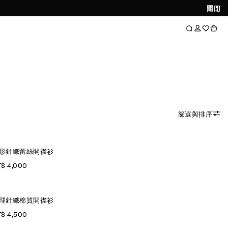
關閉
篩選與排序
形針織蕾絲開襟衫
$ 4,000
理針織棉質開襟衫
$ 4,500