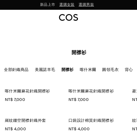
新品上市
選購女裝
選購男裝
開襟衫
全部針織商品
美麗諾羊毛
開襟衫
喀什米爾
圓領毛衣
背心
喀什米爾麻花針織開襟衫
喀什米爾麻花針織開襟衫
菱
NT$ 7,000
NT$ 7,000
NT
羅紋鏤空開襟針織外套
口袋設計棉質針織開襟衫
紋
NT$ 4,000
NT$ 4,000
NT