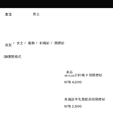
女士
男士
女士
服飾
針織衫
開襟衫
首頁
瀏覽模式
新品
層次設計針織 V 領開襟衫
NT$ 4,000
美麗諾羊毛寬鬆高領開襟衫
NT$ 2,900