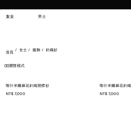
女士
男士
女士
服飾
針織衫
首頁
瀏覽模式
喀什米爾麻花針織開襟衫
喀什米爾麻花針
NT$ 7,000
NT$ 7,000