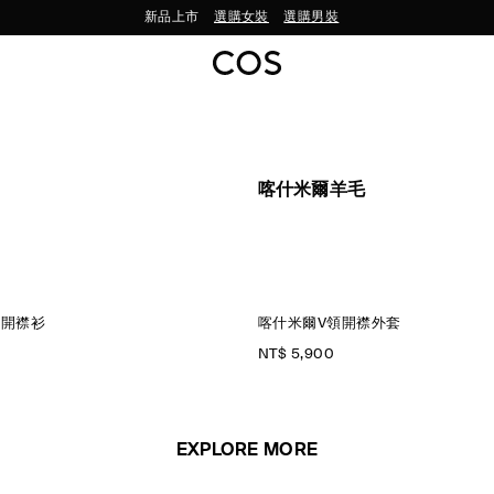
新品上市
選購女裝
選購男裝
喀什米爾羊毛
織開襟衫
喀什米爾V領開襟外套
NT$ 5,900
EXPLORE MORE