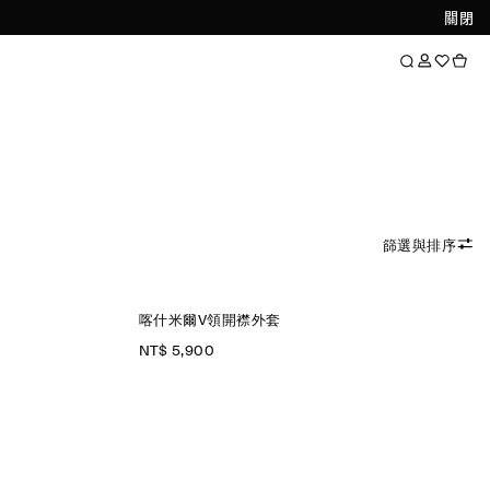
關閉
篩選與排序
喀什米爾V領開襟外套
NT$ 5,900