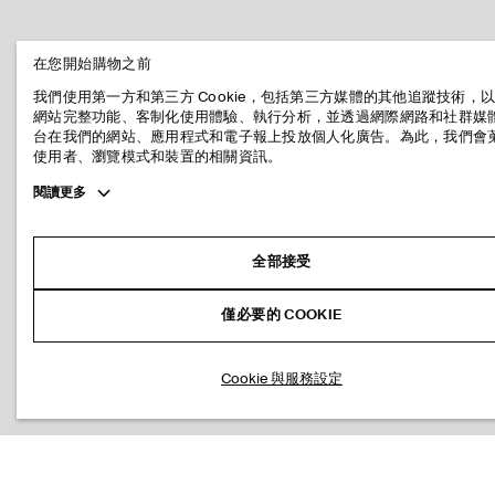
在您開始購物之前
我們使用第一方和第三方 Cookie，包括第三方媒體的其他追蹤技術，
網站完整功能、客制化使用體驗、執行分析，並透過網際網路和社群媒
台在我們的網站、應用程式和電子報上投放個人化廣告。為此，我們會
使用者、瀏覽模式和裝置的相關資訊。
Toggle
閱讀更多
more
cookie
information
全部接受
僅必要的 COOKIE
Cookie 與服務設定