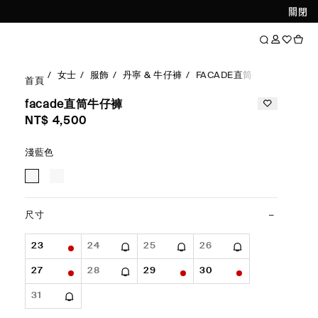
關閉
女士
服飾
丹寧 & 牛仔褲
FACADE直筒牛仔褲
首頁
facade直筒牛仔褲
NT$ 4,500
淺藍色
尺寸
23
24
25
26
27
28
29
30
31