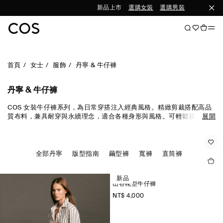
新品上市
選購女裝
選購男裝
首頁
女士
服飾
丹寧 & 牛仔褲
丹寧 & 牛仔褲
COS 女裝牛仔褲系列，為日常穿搭注入經典風格。精緻剪裁搭配高品
質布料，兼具耐穿與永續理念，適合各種身形與風格。可輕鬆搭配T恤
展開
與日常上衣，打造當季到長久都實穿的造型。
全部丹寧
版型指南
繭型褲
寬褲
直筒褲
新品
山谷靴型牛仔褲
NT$ 4,000