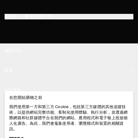
配送至
臺灣 (繁體中文)
關於COS
品牌精神
帳號
工作機會
我的帳號
新聞中心
顧客服務
登入 / 註冊
在您開始購物之前
門市資訊
聯絡我們
我們使用第一方和第三方 Cookie，包括第三方媒體的其他追蹤技
法律資訊
術，以提供網站完整功能、客制化使用體驗、執行分析，並透過網
配送說明
際網路和社群媒體平台在我們的網站、應用程式和電子報上投放個
人化廣告。為此，我們會蒐集使用者、瀏覽模式和裝置的相關資
隱私權政策
付款說明
訊。
追蹤COS
條款與細則