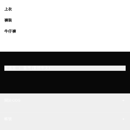
上衣
褲裝
牛仔褲
配送至
臺灣 (繁體中文)
關於COS
品牌精神
帳號
工作機會