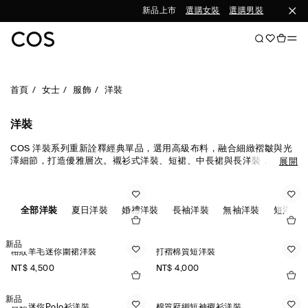
新品上市
選購女裝
選購男裝
首頁
女士
服飾
洋裝
洋裝
COS 洋裝系列重新詮釋經典單品，選用高級布料，融合細緻褶皺與光
澤細節，打造優雅層次。襯衫式洋裝、短裙、中長裙與長洋裝，結合
展開
不對稱剪裁與鏤空背部設計，輕鬆轉換日夜造型。
全部洋裝
夏日洋裝
婚禮洋裝
長袖洋裝
無袖洋裝
短洋裝
新品
格紋羊毛迷你圍裙洋裝
打褶棉質短洋裝
NT$ 4,500
NT$ 4,000
新品
百褶迷你Polo衫洋裝
棉質府綢短袖襯衫洋裝