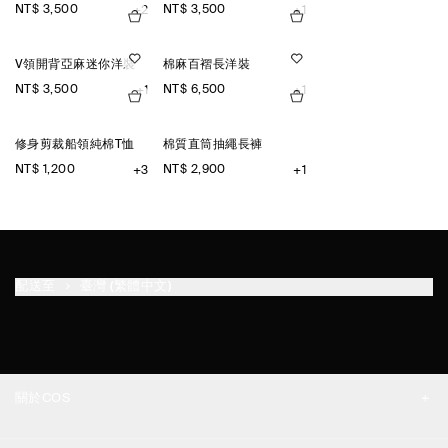
NT$ 3,500
NT$ 3,500
+2
+1
V領開背亞麻迷你洋裝
棉麻百褶長洋裝
NT$ 3,500
NT$ 6,500
+1
+1
修身剪裁船領純棉T恤
棉質直筒抽繩長褲
NT$ 1,200
NT$ 2,900
+3
+1
配送至
臺灣 (繁體中文)
關於COS
品牌精神