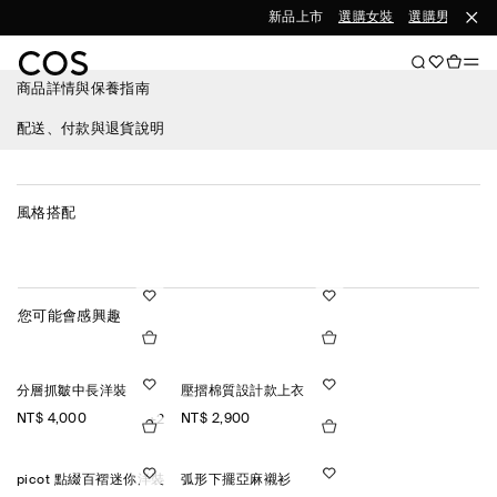
新品上市
選購女裝
選購男裝
商品詳情與保養指南
配送、付款與退貨說明
風格搭配
您可能會感興趣
分層抓皺中長洋裝
壓摺棉質設計款上衣
NT$ 4,000
NT$ 2,900
+2
picot 點綴百褶迷你洋裝
弧形下擺亞麻襯衫