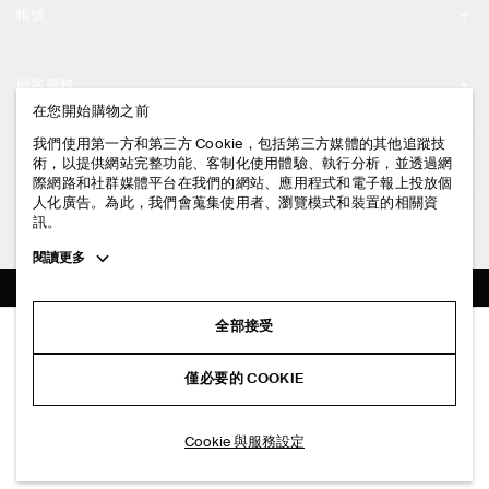
帳號
工作機會
我的帳號
新聞中心
顧客服務
登入 / 註冊
在您開始購物之前
門市資訊
聯絡我們
我們使用第一方和第三方 Cookie，包括第三方媒體的其他追蹤技
法律資訊
術，以提供網站完整功能、客制化使用體驗、執行分析，並透過網
配送說明
際網路和社群媒體平台在我們的網站、應用程式和電子報上投放個
人化廣告。為此，我們會蒐集使用者、瀏覽模式和裝置的相關資
隱私權政策
付款說明
訊。
追蹤COS
條款與細則
Toggle
閱讀更多
退貨及退款說明
more
FACEBOOK
服務條款
cookie
常見問題
information
INSTAGRAM
全部接受
網站COOKIE政策
條紋短袖棉質襯衫洋裝
商品保養指南
NT$ 4,000
PINTEREST
COOKIE 與服務設定
僅必要的 COOKIE
藍色 / 條紋
尺碼指南
TIKTOK
版型指南
加入購物車
Cookie 與服務設定
SPOTIFY
訂閱電子郵件