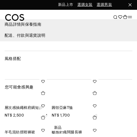
新品上市
選購女裝
選購男裝
商品詳情與保養指南
配送、付款與退貨說明
風格搭配
您可能會感興趣
層次感抽繩棉府綢短褲
圓領亞麻T恤
NT$ 2,500
NT$ 1,700
+1
+3
新品
羊毛混紡摺褶褲裙
皺感針織闊腿長褲