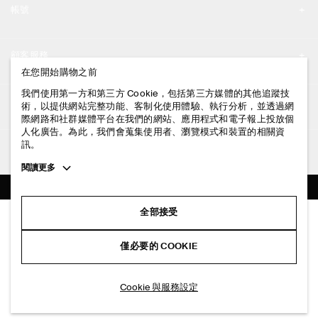
帳號
工作機會
我的帳號
新聞中心
顧客服務
登入 / 註冊
在您開始購物之前
門市資訊
聯絡我們
我們使用第一方和第三方 Cookie，包括第三方媒體的其他追蹤技
法律資訊
術，以提供網站完整功能、客制化使用體驗、執行分析，並透過網
配送說明
際網路和社群媒體平台在我們的網站、應用程式和電子報上投放個
人化廣告。為此，我們會蒐集使用者、瀏覽模式和裝置的相關資
隱私權政策
付款說明
訊。
追蹤COS
條款與細則
Toggle
閱讀更多
退貨及退款說明
more
FACEBOOK
服務條款
cookie
常見問題
information
INSTAGRAM
全部接受
網站COOKIE政策
飄逸中長襯衫洋裝
商品保養指南
NT$ 4,500
PINTEREST
COOKIE 與服務設定
僅必要的 COOKIE
黑色
尺碼指南
TIKTOK
版型指南
加入購物車
Cookie 與服務設定
SPOTIFY
訂閱電子郵件