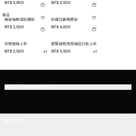
NT$ 5,900
NT$ 3,500
+1
新品
雕塑袖棉混紡襯衫
針織亞麻開襟衫
NT$ 2,500
NT$ 4,000
+3
百褶無袖上衣
鬆緊縮褶泡泡袖設計款上衣
NT$ 2,500
NT$ 3,500
+1
+1
配送至
臺灣 (繁體中文)
關於COS
品牌精神