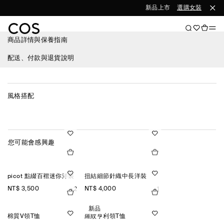
新品上市
選購女裝
選購
商品詳情與保養指南
配送、付款與退貨說明
風格搭配
您可能會感興趣
picot 點綴百褶迷你洋裝
扭結細節針織中長洋裝
NT$ 3,500
NT$ 4,000
+2
+1
新品
棉質V領T恤
羅紋亨利領T恤