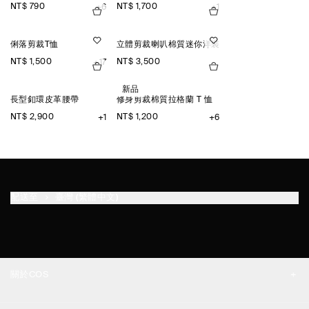
NT$ 790
NT$ 1,700
+6
+1
俐落剪裁T恤
立體剪裁喇叭棉質迷你洋裝
NT$ 1,500
NT$ 3,500
+17
新品
長型釦環皮革腰帶
修身剪裁棉質拉格蘭 T 恤
NT$ 2,900
NT$ 1,200
+1
+6
配送至
臺灣 (繁體中文)
關於COS
品牌精神