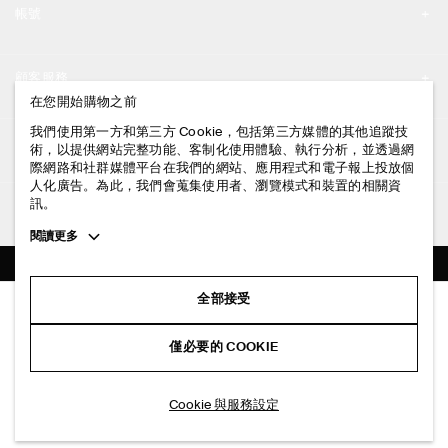
帳號
工作機會
我的帳號
新聞中心
顧客服務
登入 / 註冊
在您開始購物之前
門市資訊
聯絡我們
我們使用第一方和第三方 Cookie，包括第三方媒體的其他追蹤技
法律資訊
術，以提供網站完整功能、客制化使用體驗、執行分析，並透過網
配送說明
際網路和社群媒體平台在我們的網站、應用程式和電子報上投放個
人化廣告。為此，我們會蒐集使用者、瀏覽模式和裝置的相關資
隱私權政策
付款說明
訊。
追蹤COS
條款與細則
Toggle
閱讀更多
退貨及退款說明
more
FACEBOOK
服務條款
cookie
常見問題
information
INSTAGRAM
全部接受
網站COOKIE政策
腰帶細節中長版 T 恤洋裝
商品保養指南
NT$ 3,500
PINTEREST
COOKIE 與服務設定
僅必要的 COOKIE
黑色
尺碼指南
TIKTOK
版型指南
加入購物車
Cookie 與服務設定
SPOTIFY
訂閱電子郵件