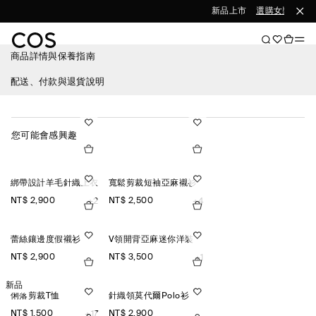
新品上市
選購女裝
選購
商品詳情與保養指南
配送、付款與退貨說明
您可能會感興趣
綁帶設計羊毛針織上衣
寬鬆剪裁短袖亞麻襯衫
NT$ 2,900
NT$ 2,500
+2
+4
蕾絲鑲邊度假襯衫
V領開背亞麻迷你洋裝
NT$ 2,900
NT$ 3,500
+1
新品
俐落剪裁T恤
針織領莫代爾Polo衫
NT$ 1,500
NT$ 2,900
+17