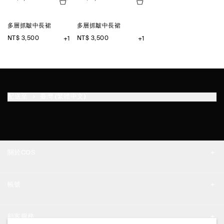
多層抓皺中長裙
多層抓皺中長裙
NT$ 3,500
NT$ 3,500
+1
+1
配送至
臺灣 (繁體中文)
關於COS
品牌精神
帳號
工作機會
我的帳號
新聞中心
顧客服務