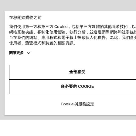
在您開始購物之前
我們使用第一方和第三方 Cookie，包括第三方媒體的其他追蹤技術，
網站完整功能、客制化使用體驗、執行分析，並透過網際網路和社群媒
台在我們的網站、應用程式和電子報上投放個人化廣告。為此，我們會
使用者、瀏覽模式和裝置的相關資訊。
Toggle
閱讀更多
more
cookie
information
全部接受
僅必要的 COOKIE
Cookie 與服務設定