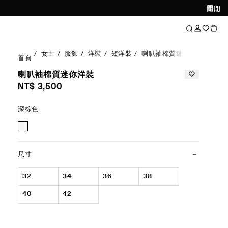
關閉
女士
服飾
洋裝
短洋裝
喇叭袖棉質迷你洋裝
首頁
喇叭袖棉質迷你洋裝
NT$ 3,500
深棕色
尺寸
32
34
36
38
40
42