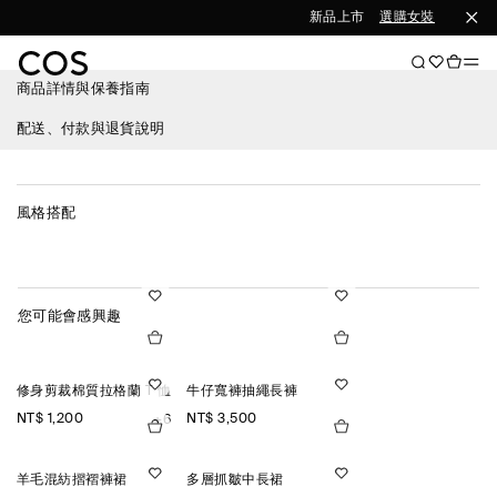
新品上市
選購女裝
選購男
商品詳情與保養指南
配送、付款與退貨說明
風格搭配
您可能會感興趣
修身剪裁棉質拉格蘭 T 恤
牛仔寬褲抽繩長褲
NT$ 1,200
NT$ 3,500
+6
羊毛混紡摺褶褲裙
多層抓皺中長裙