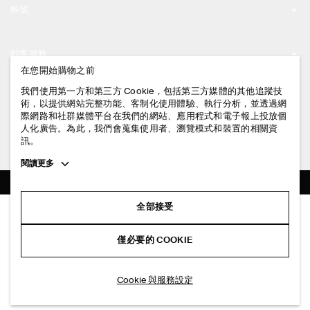
帳號
工作機會
我的帳號
新聞中心
顧客服務
登入 / 註冊
在您開始購物之前
門市資訊
聯絡我們
我們使用第一方和第三方 Cookie，包括第三方媒體的其他追蹤技
法律資訊
術，以提供網站完整功能、客制化使用體驗、執行分析，並透過網
配送說明
際網路和社群媒體平台在我們的網站、應用程式和電子報上投放個
人化廣告。為此，我們會蒐集使用者、瀏覽模式和裝置的相關資
隱私權政策
付款說明
訊。
追蹤COS
條款與細則
Toggle
閱讀更多
退貨及退款說明
more
FACEBOOK
服務條款
cookie
常見問題
information
INSTAGRAM
全部接受
網站COOKIE政策
喇叭下擺針織迷你洋裝
商品保養指南
NT$ 4,000
PINTEREST
COOKIE 與服務設定
僅必要的 COOKIE
海軍藍
尺碼指南
TIKTOK
版型指南
加入購物車
Cookie 與服務設定
SPOTIFY
訂閱電子郵件