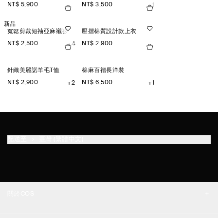
NT$ 5,900
NT$ 3,500
+1
新品
寬鬆剪裁短袖亞麻襯衫
壓摺棉質設計款上衣
NT$ 2,500
NT$ 2,900
+4
針織美麗諾羊毛T恤
棉麻百褶長洋裝
NT$ 2,900
NT$ 6,500
+2
+1
配送至
臺灣 (繁體中文)
關於COS
品牌精神