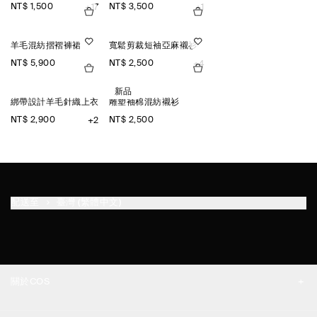
NT$ 1,500
NT$ 3,500
+17
+1
羊毛混紡摺褶褲裙
寬鬆剪裁短袖亞麻襯衫
NT$ 5,900
NT$ 2,500
+4
新品
綁帶設計羊毛針織上衣
雕塑袖棉混紡襯衫
NT$ 2,900
NT$ 2,500
+2
配送至
臺灣 (繁體中文)
關於COS
品牌精神