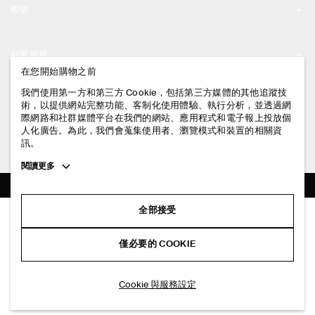
帳號
工作機會
我的帳號
新聞中心
顧客服務
登入 / 註冊
在您開始購物之前
門市資訊
聯絡我們
我們使用第一方和第三方 Cookie，包括第三方媒體的其他追蹤技
法律資訊
術，以提供網站完整功能、客制化使用體驗、執行分析，並透過網
配送說明
際網路和社群媒體平台在我們的網站、應用程式和電子報上投放個
人化廣告。為此，我們會蒐集使用者、瀏覽模式和裝置的相關資
隱私權政策
付款說明
訊。
追蹤COS
條款與細則
Toggle
閱讀更多
退貨及退款說明
more
FACEBOOK
服務條款
cookie
常見問題
information
INSTAGRAM
全部接受
網站COOKIE政策
短版壓鱷魚紋皮革西裝外套
商品保養指南
NT$ 19,000
PINTEREST
COOKIE 與服務設定
僅必要的 COOKIE
黑色
尺碼指南
TIKTOK
版型指南
加入購物車
Cookie 與服務設定
SPOTIFY
訂閱電子郵件