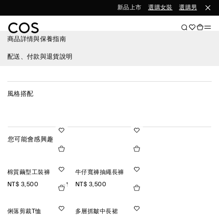
新品上市
選購女裝
選購男裝
商品詳情與保養指南
配送、付款與退貨說明
風格搭配
您可能會感興趣
棉質繭型工裝褲
牛仔寬褲抽繩長褲
NT$ 3,500
NT$ 3,500
+1
俐落剪裁T恤
多層抓皺中長裙