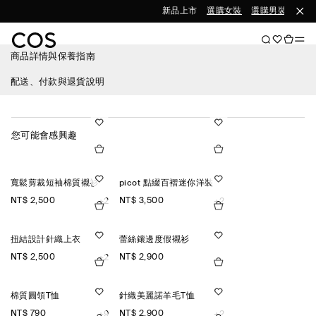
新品上市
選購女裝
選購男裝
商品詳情與保養指南
配送、付款與退貨說明
您可能會感興趣
寬鬆剪裁短袖棉質襯衫
picot 點綴百褶迷你洋裝
NT$ 2,500
NT$ 3,500
+2
+2
扭結設計針織上衣
蕾絲鑲邊度假襯衫
NT$ 2,500
NT$ 2,900
+2
棉質圓領T恤
針織美麗諾羊毛T恤
NT$ 790
NT$ 2,900
+9
+2