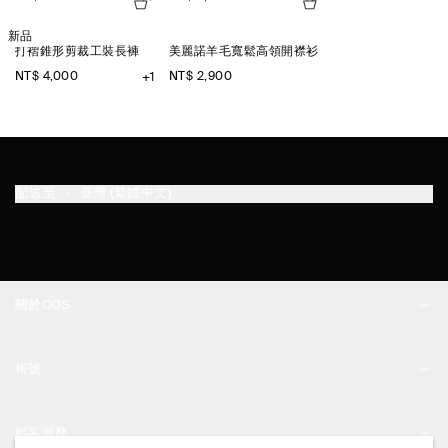
新品
打褶錐形剪裁工裝長褲
美麗諾羊毛寬鬆高領開襟衫
NT$ 4,000
NT$ 2,900
+1
配送至
臺灣 (繁體中文)
關於COS
品牌精神
帳號
工作機會
我的帳號
新聞中心
顧客服務