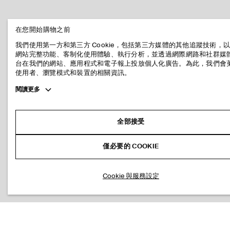
在您開始購物之前
我們使用第一方和第三方 Cookie，包括第三方媒體的其他追蹤技術，
網站完整功能、客制化使用體驗、執行分析，並透過網際網路和社群媒
台在我們的網站、應用程式和電子報上投放個人化廣告。為此，我們會
使用者、瀏覽模式和裝置的相關資訊。
Toggle
閱讀更多
more
cookie
information
全部接受
僅必要的 COOKIE
Cookie 與服務設定