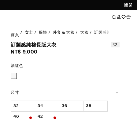
關閉
女士
服飾
外套 & 大衣
大衣
訂製感純棉長版大衣
首頁
訂製感純棉長版大衣
NT$ 9,000
酒紅色
尺寸
32
34
36
38
40
42