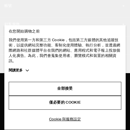
品牌精神
帳號
工作機會
我的帳號
新聞中心
顧客服務
登入 / 註冊
在您開始購物之前
門市資訊
聯絡我們
我們使用第一方和第三方 Cookie，包括第三方媒體的其他追蹤技
法律資訊
術，以提供網站完整功能、客制化使用體驗、執行分析，並透過網
配送說明
際網路和社群媒體平台在我們的網站、應用程式和電子報上投放個
人化廣告。為此，我們會蒐集使用者、瀏覽模式和裝置的相關資
隱私權政策
付款說明
訊。
追蹤COS
條款與細則
Toggle
閱讀更多
退貨及退款說明
more
FACEBOOK
服務條款
cookie
常見問題
information
INSTAGRAM
全部接受
網站COOKIE政策
商品保養指南
PINTEREST
COOKIE 與服務設定
僅必要的 COOKIE
尺碼指南
TIKTOK
版型指南
Cookie 與服務設定
SPOTIFY