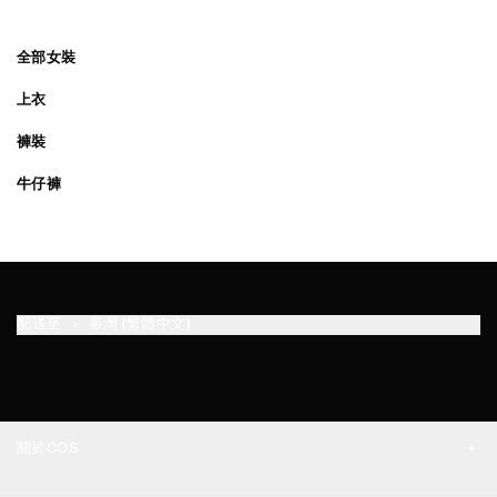
全部女裝
上衣
褲裝
牛仔褲
配送至
臺灣 (繁體中文)
關於COS