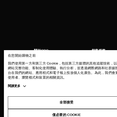
關於COS
顧客服務
在您開始購物之前
品牌精神
聯絡我們
我們使用第一方和第三方 Cookie，包括第三方媒體的其他追蹤技術，
工作機會
配送說明
網站完整功能、客制化使用體驗、執行分析，並透過網際網路和社群媒
台在我們的網站、應用程式和電子報上投放個人化廣告。為此，我們會
新聞中心
付款說明
使用者、瀏覽模式和裝置的相關資訊。
門市資訊
退貨及退款說明
Toggle
閱讀更多
常見問題
more
商品保養指南
cookie
information
尺碼指南
全部接受
版型指南
僅必要的 COOKIE