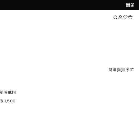
關閉
篩選與排序
塑感戒指
$ 1,500