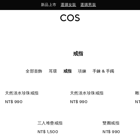
新品上市
選購女裝
選購男裝
戒指
全部首飾
耳環
戒指
項鍊
手鍊 & 手鐲
天然淡水珍珠戒指
天然淡水珍珠戒指
雕
NT$ 990
NT$ 990
NT
三入堆疊戒指
雙圈戒指
NT$ 1,500
NT$ 990