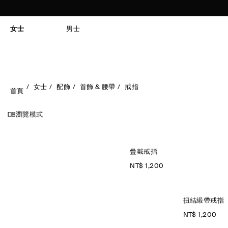
女士
男士
女士
配飾
首飾 & 腰帶
戒指
首頁
瀏覽模式
疊戴戒指
NT$ 1,200
扭結緞帶戒指
NT$ 1,200