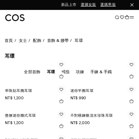
新品上市
選購女裝
選購男裝
首頁
女士
配飾
首飾 & 腰帶
耳環
耳環
全部首飾
耳環
戒指
項鍊
手鍊 & 手鐲
串珠貼耳圈耳環
迷你半圈耳環
NT$ 1,200
NT$ 990
疊層迷你圈式耳環
不對稱鍊條淡水珍珠耳環
NT$ 1,200
NT$ 2,000