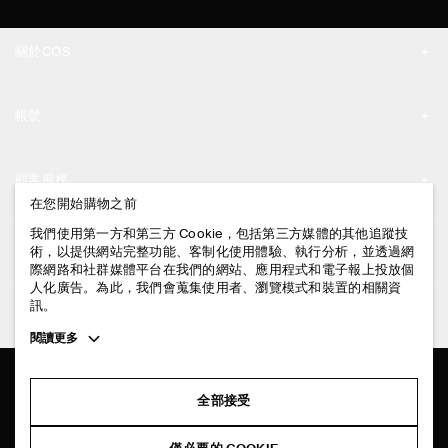
關於COS
品牌精神
帳號
工作機會
我的帳號
新聞中心
顧客服務
登入 / 註冊
在您開始購物之前
門市資訊
聯絡我們
我們使用第一方和第三方 Cookie，包括第三方媒體的其他追蹤技
法律資訊
術，以提供網站完整功能、客制化使用體驗、執行分析，並透過網
配送說明
際網路和社群媒體平台在我們的網站、應用程式和電子報上投放個
人化廣告。為此，我們會蒐集使用者、瀏覽模式和裝置的相關資
隱私權政策
付款說明
訊。
追蹤COS
條款與細則
Toggle
閱讀更多
退貨及退款說明
more
FACEBOOK
服務條款
cookie
常見問題
information
INSTAGRAM
全部接受
網站COOKIE政策
商品保養指南
PINTEREST
COOKIE 與服務設定