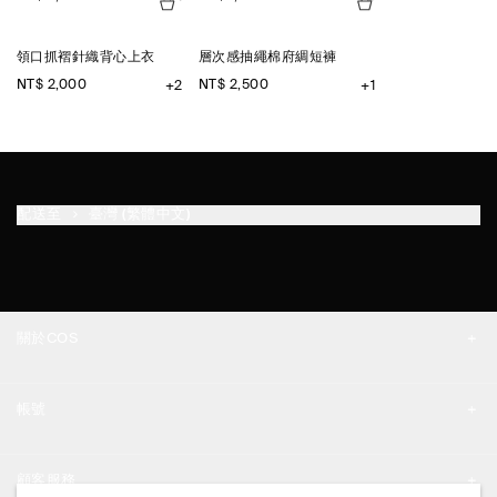
領口抓褶針織背心上衣
層次感抽繩棉府綢短褲
NT$ 2,000
NT$ 2,500
+2
+1
配送至
臺灣 (繁體中文)
關於COS
品牌精神
帳號
工作機會
我的帳號
新聞中心
顧客服務