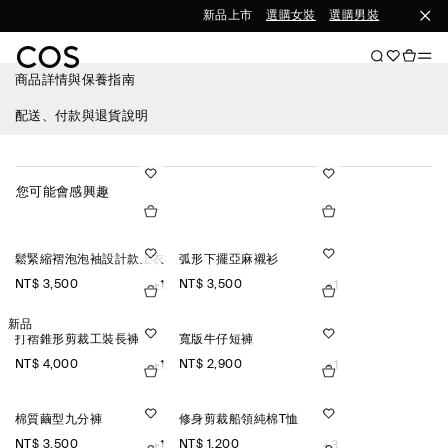
新品上市
選購女裝
選購男裝
商品詳情與保養指南
配送、付款與退貨說明
您可能會感興趣
鬆緊縮褶泡泡袖設計款上衣
弧形下擺亞麻襯衫
NT$ 3,500
NT$ 3,500
+1
+1
新品
打褶錐形剪裁工裝長褲
寬版牛仔短褲
NT$ 4,000
NT$ 2,900
+1
+1
棉質繭型九分褲
修身剪裁船領純棉T恤
NT$ 3,500
NT$ 1,200
+1
+3