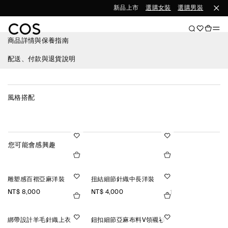
新品上市
選購女裝
選購男裝
商品詳情與保養指南
配送、付款與退貨說明
風格搭配
您可能會感興趣
雕塑感百褶亞麻洋裝
扭結細節針織中長洋裝
NT$ 8,000
NT$ 4,000
+1
綁帶設計羊毛針織上衣
鈕扣細節亞麻布料V領襯衫