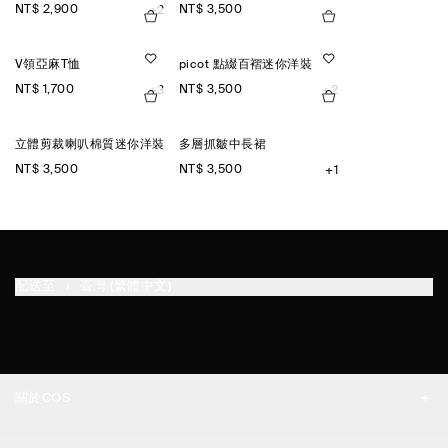
NT$ 2,900
NT$ 3,500
+2
V領亞麻T恤
picot 點綴百褶迷你洋裝
NT$ 1,700
NT$ 3,500
+3
+2
立體剪裁喇叭棉質迷你洋裝
多層抓皺中長裙
NT$ 3,500
NT$ 3,500
+1
配送至
臺灣 (繁體中文)
關於COS
品牌精神