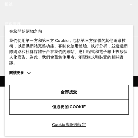
帳號
工作機會
我的帳號
新聞中心
顧客服務
登入 / 註冊
在您開始購物之前
門市資訊
聯絡我們
我們使用第一方和第三方 Cookie，包括第三方媒體的其他追蹤技
法律資訊
術，以提供網站完整功能、客制化使用體驗、執行分析，並透過網
配送說明
際網路和社群媒體平台在我們的網站、應用程式和電子報上投放個
人化廣告。為此，我們會蒐集使用者、瀏覽模式和裝置的相關資
隱私權政策
付款說明
訊。
追蹤COS
條款與細則
Toggle
閱讀更多
退貨及退款說明
more
FACEBOOK
服務條款
cookie
常見問題
information
INSTAGRAM
全部接受
網站COOKIE政策
堆疊袖口
商品保養指南
NT$ 1,700
PINTEREST
COOKIE 與服務設定
僅必要的 COOKIE
銀色
尺碼指南
TIKTOK
版型指南
加入購物車
Cookie 與服務設定
SPOTIFY
訂閱電子郵件