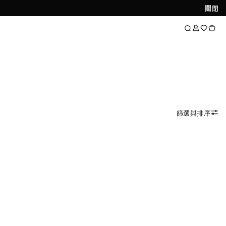
關閉
篩選與排序