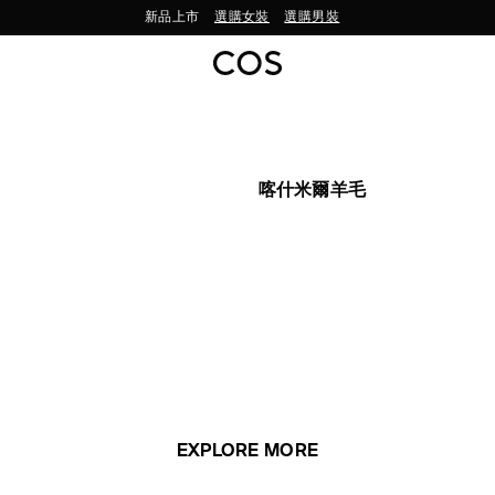
新品上市
選購女裝
選購男裝
喀什米爾羊毛
巾
EXPLORE MORE