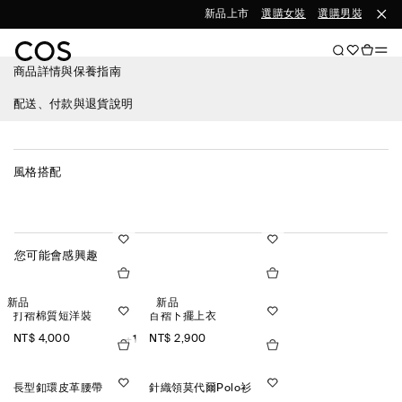
新品上市
選購女裝
選購男裝
商品詳情與保養指南
配送、付款與退貨說明
風格搭配
您可能會感興趣
新品
新品
打褶棉質短洋裝
百褶下擺上衣
NT$ 4,000
NT$ 2,900
+1
長型釦環皮革腰帶
針織領莫代爾Polo衫