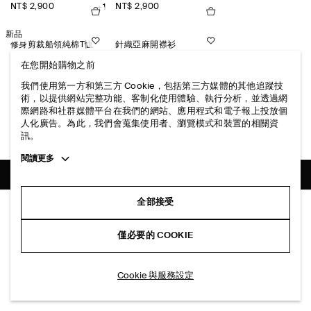
NT$ 2,900
NT$ 2,900
+1
新品
修身剪裁船領純棉T恤
針織亞麻開襟衫
NT$ 1,200
NT$ 4,000
+3
+3
在您開始購物之前
我們使用第一方和第三方 Cookie，包括第三方媒體的其他追蹤技
術，以提供網站完整功能、客制化使用體驗、執行分析，並透過網
美利諾羊毛漏斗領針織衫
絎縫單肩迷你雲朵包
際網路和社群媒體平台在我們的網站、應用程式和電子報上投放個
NT$ 2,500
NT$ 2,000
+1
+3
人化廣告。為此，我們會蒐集使用者、瀏覽模式和裝置的相關資
訊。
Toggle
閱讀更多
more
cookie
information
配送至
臺灣 (繁體中文)
全部接受
羊毛犛牛混紡貝雷帽
NT$ 1,900
僅必要的 COOKIE
米色
加入購物車
Cookie 與服務設定
關於COS
品牌精神