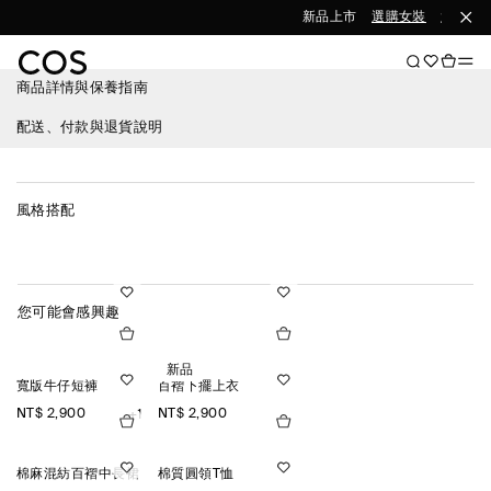
新品上市
選購女裝
選購男裝
商品詳情與保養指南
配送、付款與退貨說明
風格搭配
您可能會感興趣
新品
寬版牛仔短褲
百褶下擺上衣
NT$ 2,900
NT$ 2,900
+1
棉麻混紡百褶中長裙
棉質圓領T恤