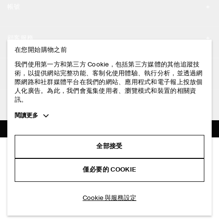
帳號
工作機會
我的帳號
新聞中心
顧客服務
登入 / 註冊
在您開始購物之前
門市資訊
聯絡我們
我們使用第一方和第三方 Cookie，包括第三方媒體的其他追蹤技
法律資訊
術，以提供網站完整功能、客制化使用體驗、執行分析，並透過網
配送說明
際網路和社群媒體平台在我們的網站、應用程式和電子報上投放個
人化廣告。為此，我們會蒐集使用者、瀏覽模式和裝置的相關資
隱私權政策
付款說明
訊。
追蹤COS
條款與細則
Toggle
閱讀更多
退貨及退款說明
more
FACEBOOK
服務條款
cookie
常見問題
information
INSTAGRAM
全部接受
網站COOKIE政策
動物紋仿馬毛真皮腰帶
商品保養指南
NT$ 2,900
PINTEREST
COOKIE 與服務設定
僅必要的 COOKIE
米色/動物紋
尺碼指南
TIKTOK
版型指南
選擇尺寸
Cookie 與服務設定
SPOTIFY
訂閱電子郵件