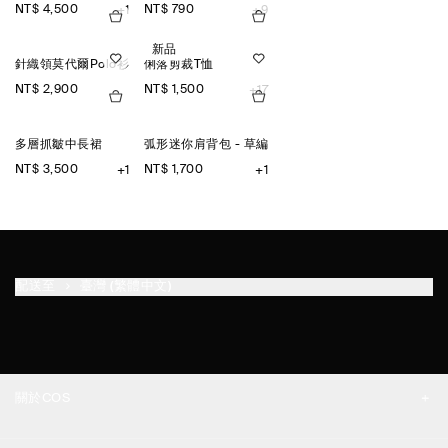
NT$ 4,500
NT$ 790
+1
+9
新品
針織領莫代爾Polo衫
俐落剪裁T恤
NT$ 2,900
NT$ 1,500
+17
多層抓皺中長裙
弧形迷你肩背包 - 草編
NT$ 3,500
NT$ 1,700
+1
+1
配送至
臺灣 (繁體中文)
關於COS
品牌精神