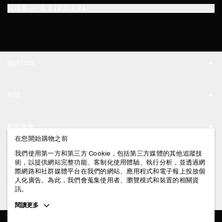
配送至
臺灣 (繁體中文)
關於COS
品牌精神
帳號
工作機會
我的帳號
新聞中心
顧客服務
登入 / 註冊
在您開始購物之前
門市資訊
聯絡我們
我們使用第一方和第三方 Cookie，包括第三方媒體的其他追蹤技
法律資訊
術，以提供網站完整功能、客制化使用體驗、執行分析，並透過網
配送說明
際網路和社群媒體平台在我們的網站、應用程式和電子報上投放個
人化廣告。為此，我們會蒐集使用者、瀏覽模式和裝置的相關資
隱私權政策
付款說明
訊。
追蹤COS
條款與細則
Toggle
閱讀更多
退貨及退款說明
more
FACEBOOK
服務條款
cookie