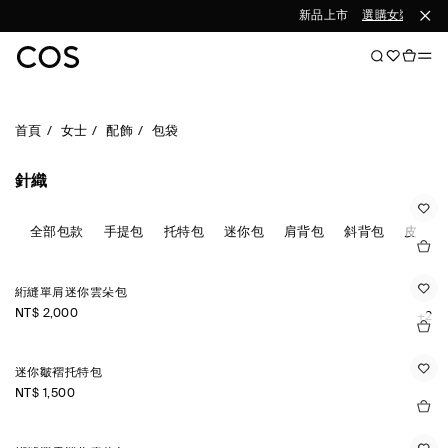
新品上市
選購女裝
選購
首頁
女士
配飾
包袋
針織
全部包款
手提包
托特包
迷你包
肩背包
斜背包
皮革
絎縫單肩迷你雲朵包
NT$ 2,000
+2
迷你皺褶托特包
NT$ 1,500