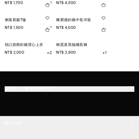
NT$ 1,700
NT$ 4,500
+3
俐落剪裁T恤
雕塑感針織中長洋裝
NT$ 1,500
NT$ 4,000
+17
+1
領口抓褶針織背心上衣
棉質直筒抽繩長褲
NT$ 2,000
NT$ 2,900
+2
+1
配送至
臺灣 (繁體中文)
關於COS
品牌精神