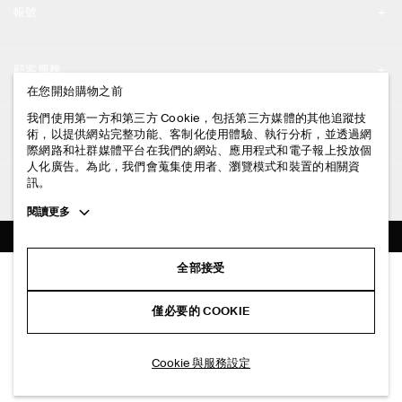
帳號
工作機會
我的帳號
新聞中心
顧客服務
登入 / 註冊
在您開始購物之前
門市資訊
聯絡我們
我們使用第一方和第三方 Cookie，包括第三方媒體的其他追蹤技
法律資訊
術，以提供網站完整功能、客制化使用體驗、執行分析，並透過網
配送說明
際網路和社群媒體平台在我們的網站、應用程式和電子報上投放個
人化廣告。為此，我們會蒐集使用者、瀏覽模式和裝置的相關資
隱私權政策
付款說明
訊。
追蹤COS
條款與細則
Toggle
閱讀更多
退貨及退款說明
more
FACEBOOK
服務條款
cookie
常見問題
information
INSTAGRAM
全部接受
網站COOKIE政策
機能連帽長版外套
商品保養指南
NT$ 5,900
PINTEREST
COOKIE 與服務設定
僅必要的 COOKIE
深紅色
尺碼指南
TIKTOK
版型指南
加入購物車
Cookie 與服務設定
SPOTIFY
訂閱電子郵件