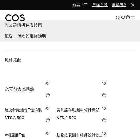
新品上市
選購女裝
選購男裝
商品詳情與保養指南
配送、付款與退貨說明
風格搭配
您可能會感興趣
層次針織迷你T恤洋裝
美利諾羊毛漏斗領針織衫
NT$ 3,500
NT$ 2,500
+1
+1
V領亞麻T恤
動物提花圍巾細節設計款上衣