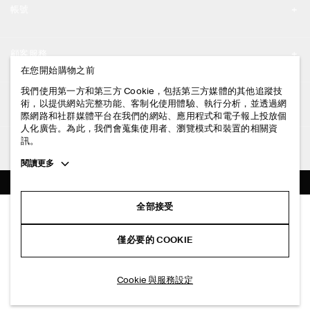
帳號
工作機會
我的帳號
新聞中心
顧客服務
登入 / 註冊
在您開始購物之前
門市資訊
聯絡我們
我們使用第一方和第三方 Cookie，包括第三方媒體的其他追蹤技
法律資訊
術，以提供網站完整功能、客制化使用體驗、執行分析，並透過網
配送說明
際網路和社群媒體平台在我們的網站、應用程式和電子報上投放個
人化廣告。為此，我們會蒐集使用者、瀏覽模式和裝置的相關資
隱私權政策
付款說明
訊。
追蹤COS
條款與細則
Toggle
閱讀更多
退貨及退款說明
more
FACEBOOK
服務條款
cookie
常見問題
information
INSTAGRAM
全部接受
網站COOKIE政策
麂皮帆船鞋
商品保養指南
NT$ 5,300
PINTEREST
COOKIE 與服務設定
僅必要的 COOKIE
深棕色
尺碼指南
TIKTOK
版型指南
加入購物車
Cookie 與服務設定
SPOTIFY
訂閱電子郵件