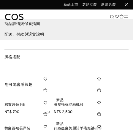
新品上市
選購女裝
選購男裝
商品詳情與保養指南
配送、付款與退貨說明
風格搭配
您可能會感興趣
新品
棉質圓領T恤
雕塑袖棉混紡襯衫
NT$ 790
NT$ 2,500
+9
新品
棉麻百褶長洋裝
針織亞麻美麗諾羊毛短袖襯衫