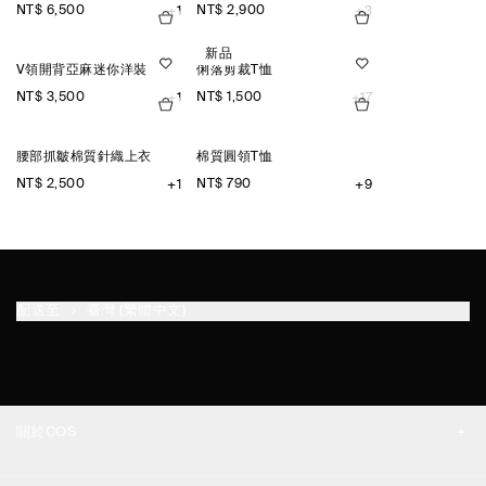
NT$ 6,500
NT$ 2,900
+1
+3
新品
V領開背亞麻迷你洋裝
俐落剪裁T恤
NT$ 3,500
NT$ 1,500
+1
+17
腰部抓皺棉質針織上衣
棉質圓領T恤
NT$ 2,500
NT$ 790
+1
+9
配送至
臺灣 (繁體中文)
關於COS
品牌精神