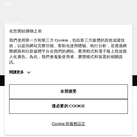
帳號
工作機會
我的帳號
新聞中心
顧客服務
登入 / 註冊
在您開始購物之前
門市資訊
聯絡我們
我們使用第一方和第三方 Cookie，包括第三方媒體的其他追蹤技
法律資訊
術，以提供網站完整功能、客制化使用體驗、執行分析，並透過網
配送說明
際網路和社群媒體平台在我們的網站、應用程式和電子報上投放個
人化廣告。為此，我們會蒐集使用者、瀏覽模式和裝置的相關資
隱私權政策
付款說明
訊。
追蹤COS
條款與細則
Toggle
閱讀更多
退貨及退款說明
more
FACEBOOK
服務條款
cookie
常見問題
information
INSTAGRAM
全部接受
網站COOKIE政策
雙頭皮革證件帶
商品保養指南
NT$ 990
PINTEREST
COOKIE 與服務設定
僅必要的 COOKIE
黑色
尺碼指南
TIKTOK
版型指南
加入購物車
Cookie 與服務設定
SPOTIFY
訂閱電子郵件