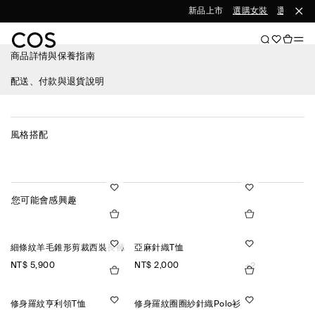
新品上市
選購女裝
選購男裝
商品詳情與保養指南
配送、付款與退貨說明
風格搭配
您可能會感興趣
細條紋羊毛錐形剪裁西裝長褲
亞麻針織T恤
NT$ 5,900
NT$ 2,000
+2
修身羅紋亨利領T恤
修身羅紋圈圈紗針織Polo衫