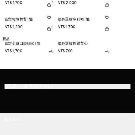
NT$ 1,700
NT$ 2,900
+2
+2
寬鬆輕薄棉質T恤
修身羅紋亨利領T恤
NT$ 1,200
NT$ 1,700
+10
+2
新品
寬鬆剪裁口袋細節T恤
修身羅紋棉質背心
NT$ 1,700
NT$ 790
+6
+6
配送至
臺灣 (繁體中文)
關於COS
品牌精神