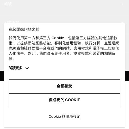
帳號
工作機會
我的帳號
新聞中心
顧客服務
登入 / 註冊
在您開始購物之前
門市資訊
聯絡我們
我們使用第一方和第三方 Cookie，包括第三方媒體的其他追蹤技
法律資訊
術，以提供網站完整功能、客制化使用體驗、執行分析，並透過網
配送說明
際網路和社群媒體平台在我們的網站、應用程式和電子報上投放個
人化廣告。為此，我們會蒐集使用者、瀏覽模式和裝置的相關資
隱私權政策
付款說明
訊。
追蹤COS
條款與細則
Toggle
閱讀更多
退貨及退款說明
more
FACEBOOK
服務條款
cookie
常見問題
information
INSTAGRAM
全部接受
網站COOKIE政策
棉質圓領T恤
商品保養指南
NT$ 790
PINTEREST
COOKIE 與服務設定
僅必要的 COOKIE
+ 9
白色
尺碼指南
TIKTOK
版型指南
加入購物車
Cookie 與服務設定
SPOTIFY
訂閱電子郵件