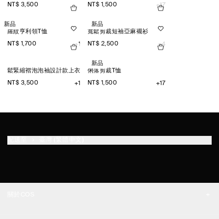
NT$ 3,500
NT$ 1,500
+17
新品
新品
羅紋亨利領T恤
寬鬆剪裁短袖亞麻襯衫
NT$ 1,700
NT$ 2,500
+1
+4
新品
鬆緊縮褶泡泡袖設計款上衣
俐落剪裁T恤
NT$ 3,500
NT$ 1,500
+1
+17
配送至
臺灣 (繁體中文)
關於COS
品牌精神