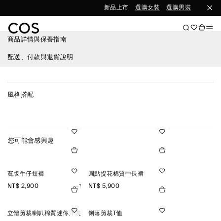
新品上市
選購女裝
選購男裝
商品詳情與保養指南
配送、付款與退貨說明
風格搭配
您可能會感興趣
寬版牛仔短褲
圓點提花棉質中長裙
NT$ 2,900
NT$ 5,900
+1
立體剪裁喇叭棉質迷你洋裝
俐落剪裁T恤