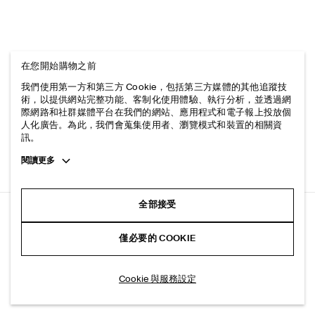
在您開始購物之前
我們使用第一方和第三方 Cookie，包括第三方媒體的其他追蹤技
術，以提供網站完整功能、客制化使用體驗、執行分析，並透過網
際網路和社群媒體平台在我們的網站、應用程式和電子報上投放個
人化廣告。為此，我們會蒐集使用者、瀏覽模式和裝置的相關資
訊。
Toggle
閱讀更多
more
cookie
information
全部接受
修身羅紋棉質背心
僅必要的 COOKIE
+ 6
白色
加入購物車
Cookie 與服務設定