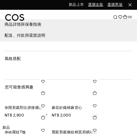
新品上市
選購女裝
選購男裝
商品詳情與保養指南
配送、付款與退貨說明
風格搭配
您可能會感興趣
休閒剪裁對比拼接襯衫
麻花針織棉麻背心
NT$ 2,900
NT$ 2,000
+1
+1
新品
厚磅羅紋T恤
寬鬆剪裁條紋棉質府綢襯衫