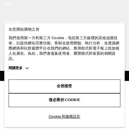
帳號
工作機會
我的帳號
新聞中心
顧客服務
登入 / 註冊
在您開始購物之前
門市資訊
聯絡我們
我們使用第一方和第三方 Cookie，包括第三方媒體的其他追蹤技
法律資訊
術，以提供網站完整功能、客制化使用體驗、執行分析，並透過網
配送說明
際網路和社群媒體平台在我們的網站、應用程式和電子報上投放個
人化廣告。為此，我們會蒐集使用者、瀏覽模式和裝置的相關資
隱私權政策
付款說明
訊。
追蹤COS
條款與細則
Toggle
閱讀更多
退貨及退款說明
more
FACEBOOK
服務條款
cookie
常見問題
information
INSTAGRAM
全部接受
網站COOKIE政策
鬆緊棉質短褲
商品保養指南
NT$ 2,500
PINTEREST
COOKIE 與服務設定
僅必要的 COOKIE
黑色
尺碼指南
TIKTOK
版型指南
加入購物車
Cookie 與服務設定
SPOTIFY
訂閱電子郵件