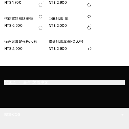
NT$ 1,700
NT$ 2,900
+1
摺褶寬鬆寬腿長褲
亞麻針織T恤
NT$ 6,500
NT$ 2,000
+2
撞色滾邊絲棉Polo衫
修身針織蠶絲POLO衫
NT$ 2,900
NT$ 2,900
+2
配送至
臺灣 (繁體中文)
關於COS
品牌精神