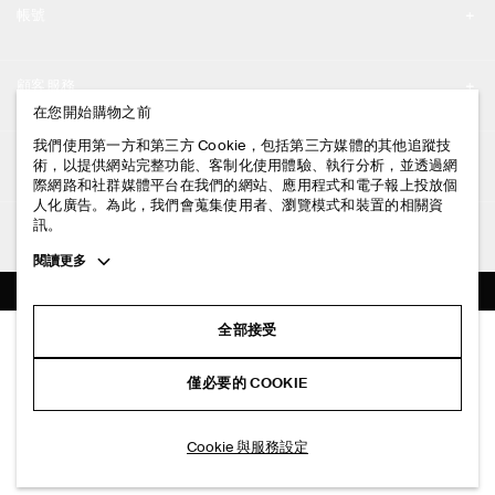
帳號
工作機會
我的帳號
新聞中心
顧客服務
登入 / 註冊
在您開始購物之前
門市資訊
聯絡我們
我們使用第一方和第三方 Cookie，包括第三方媒體的其他追蹤技
法律資訊
術，以提供網站完整功能、客制化使用體驗、執行分析，並透過網
配送說明
際網路和社群媒體平台在我們的網站、應用程式和電子報上投放個
人化廣告。為此，我們會蒐集使用者、瀏覽模式和裝置的相關資
隱私權政策
付款說明
訊。
追蹤COS
條款與細則
Toggle
閱讀更多
退貨及退款說明
more
FACEBOOK
服務條款
cookie
常見問題
information
INSTAGRAM
全部接受
網站COOKIE政策
打褶羊毛寬褲
商品保養指南
NT$ 6,500
PINTEREST
COOKIE 與服務設定
僅必要的 COOKIE
黑色
尺碼指南
TIKTOK
版型指南
加入購物車
Cookie 與服務設定
SPOTIFY
訂閱電子郵件