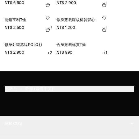
NT$ 6,500
NT$ 2,900
+1
開領亨利T恤
修身剪裁羅紋棉質背心
NT$ 2,500
NT$ 1,200
+1
+1
修身針織蠶絲POLO衫
合身剪裁棉質T恤
NT$ 2,900
NT$ 990
+2
+1
配送至
臺灣 (繁體中文)
關於COS
品牌精神