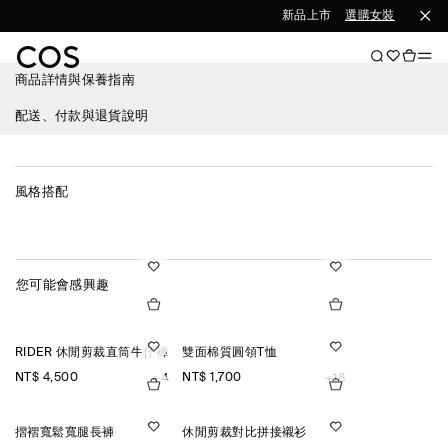
新品上市
選購女裝
選購男
商品詳情與保養指南
配送、付款與退貨說明
風格搭配
您可能會感興趣
RIDER 休閒剪裁直筒牛仔褲
雙面棉質圓領T恤
NT$ 4,500
NT$ 1,700
+4
+16
摺褶寬鬆寬腿長褲
休閒剪裁對比拼接襯衫