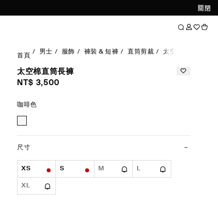
關閉
男士
服飾
褲裝 & 短褲
直筒剪裁
太空棉直筒長褲
首頁
太空棉直筒長褲
NT$ 3,500
咖啡色
尺寸
XS
S
M
L
XL