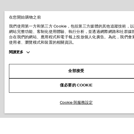
在您開始購物之前
我們使用第一方和第三方 Cookie，包括第三方媒體的其他追蹤技術，
網站完整功能、客制化使用體驗、執行分析，並透過網際網路和社群媒
台在我們的網站、應用程式和電子報上投放個人化廣告。為此，我們會
使用者、瀏覽模式和裝置的相關資訊。
Toggle
閱讀更多
more
cookie
information
全部接受
僅必要的 COOKIE
Cookie 與服務設定