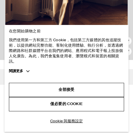
在您開始購物之前
我們使用第一方和第三方 Cookie，包括第三方媒體的其他追蹤技
術，以提供網站完整功能、客制化使用體驗、執行分析，並透過網
際網路和社群媒體平台在我們的網站、應用程式和電子報上投放個
人化廣告。為此，我們會蒐集使用者、瀏覽模式和裝置的相關資
訊。
Toggle
閱讀更多
商品詳情與保養指南
more
cookie
配送、付款與退貨說明
information
全部接受
純棉直筒休閒褲
僅必要的 COOKIE
米色
風格搭配
加入購物車
Cookie 與服務設定