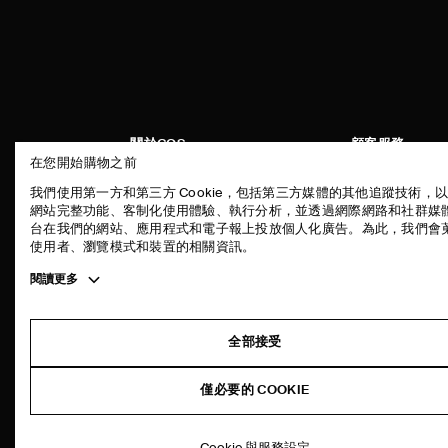
關於COS
顧客服務
在您開始購物之前
品牌精神
聯絡我們
我們使用第一方和第三方 Cookie，包括第三方媒體的其他追蹤技術，
工作機會
配送說明
網站完整功能、客制化使用體驗、執行分析，並透過網際網路和社群媒
台在我們的網站、應用程式和電子報上投放個人化廣告。為此，我們會
新聞中心
付款說明
使用者、瀏覽模式和裝置的相關資訊。
門市資訊
退貨及退款說明
Toggle
閱讀更多
常見問題
more
商品保養指南
cookie
information
尺碼指南
全部接受
版型指南
僅必要的 COOKIE