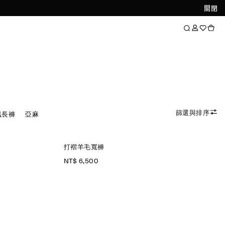
關閉
篩選與排序
風長褲
亞麻
打褶羊毛寬褲
NT$ 6,500