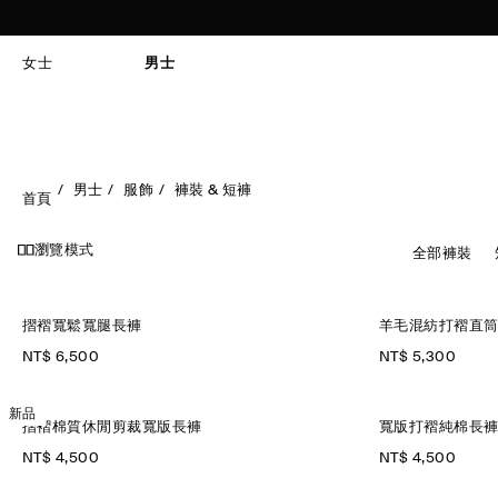
女士
男士
男士
服飾
褲裝 & 短褲
首頁
瀏覽模式
全部褲裝
摺褶寬鬆寬腿長褲
羊毛混紡打褶直
NT$ 6,500
NT$ 5,300
新品
摺褶棉質休閒剪裁寬版長褲
寬版打褶純棉長
NT$ 4,500
NT$ 4,500