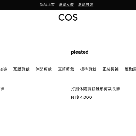
新品上市
選購女裝
選購男裝
pleated
短褲
寬版剪裁
休閒剪裁
直筒剪裁
標準剪裁
正裝長褲
運動
筒褲
打摺休閒剪裁錐形剪裁長褲
NT$ 4,000
褲