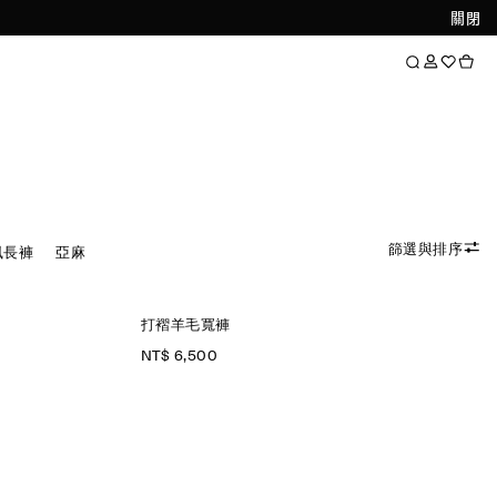
關閉
篩選與排序
風長褲
亞麻
打褶羊毛寬褲
NT$ 6,500