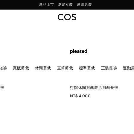
新品上市
選購女裝
選購男裝
pleated
短褲
寬版剪裁
休閒剪裁
直筒剪裁
標準剪裁
正裝長褲
運動
筒褲
打摺休閒剪裁錐形剪裁長褲
NT$ 4,000