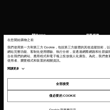
關於COS
顧客服務
在您開始購物之前
品牌精神
聯絡我們
我們使用第一方和第三方 Cookie，包括第三方媒體的其他追蹤技術，
工作機會
配送說明
網站完整功能、客制化使用體驗、執行分析，並透過網際網路和社群媒
台在我們的網站、應用程式和電子報上投放個人化廣告。為此，我們會
新聞中心
付款說明
使用者、瀏覽模式和裝置的相關資訊。
門市資訊
退貨及退款說明
Toggle
閱讀更多
常見問題
more
商品保養指南
cookie
information
尺碼指南
全部接受
版型指南
僅必要的 COOKIE