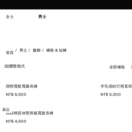
女士
男士
男士
服飾
褲裝 & 短褲
首頁
瀏覽模式
全部褲裝
摺褶寬鬆寬腿長褲
羊毛混紡打褶直
NT$ 6,500
NT$ 5,300
新品
摺褶棉質休閒剪裁寬版長褲
NT$ 4,500