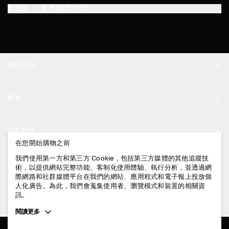
配送至
臺灣 (繁體中文)
關於COS
品牌精神
帳號
工作機會
我的帳號
新聞中心
顧客服務
登入 / 註冊
在您開始購物之前
門市資訊
聯絡我們
我們使用第一方和第三方 Cookie，包括第三方媒體的其他追蹤技
法律資訊
術，以提供網站完整功能、客制化使用體驗、執行分析，並透過網
配送說明
際網路和社群媒體平台在我們的網站、應用程式和電子報上投放個
人化廣告。為此，我們會蒐集使用者、瀏覽模式和裝置的相關資
隱私權政策
付款說明
訊。
追蹤COS
條款與細則
Toggle
閱讀更多
退貨及退款說明
more
FACEBOOK
服務條款
cookie