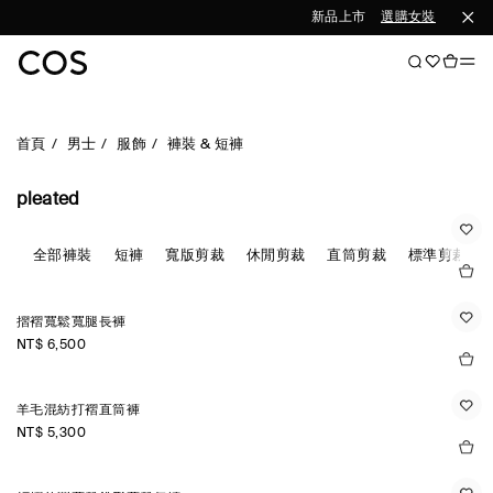
新品上市
選購女裝
選購男
首頁
男士
服飾
褲裝 & 短褲
pleated
全部褲裝
短褲
寬版剪裁
休閒剪裁
直筒剪裁
標準剪裁
摺褶寬鬆寬腿長褲
NT$ 6,500
羊毛混紡打褶直筒褲
NT$ 5,300