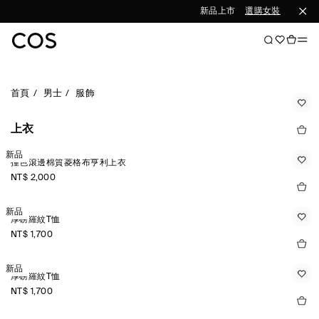
新品上市
選購女裝
選購男裝
首頁
男士
服飾
上衣
新品
撞色滾邊棉質菱格布亨利上衣
NT$ 2,000
新品
厚磅羅紋T恤
NT$ 1,700
新品
厚磅羅紋T恤
NT$ 1,700