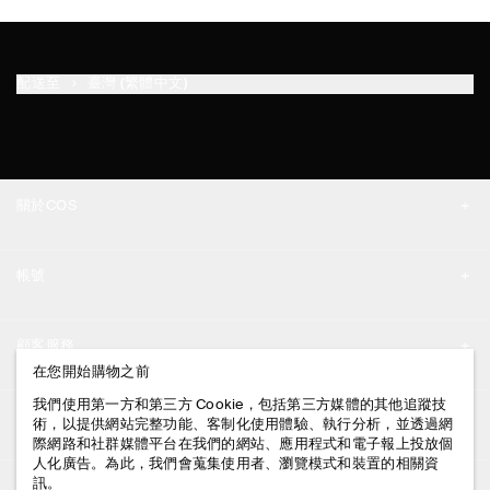
配送至
臺灣 (繁體中文)
關於COS
品牌精神
帳號
工作機會
我的帳號
新聞中心
顧客服務
登入 / 註冊
在您開始購物之前
門市資訊
聯絡我們
我們使用第一方和第三方 Cookie，包括第三方媒體的其他追蹤技
法律資訊
術，以提供網站完整功能、客制化使用體驗、執行分析，並透過網
配送說明
際網路和社群媒體平台在我們的網站、應用程式和電子報上投放個
人化廣告。為此，我們會蒐集使用者、瀏覽模式和裝置的相關資
隱私權政策
付款說明
訊。
追蹤COS