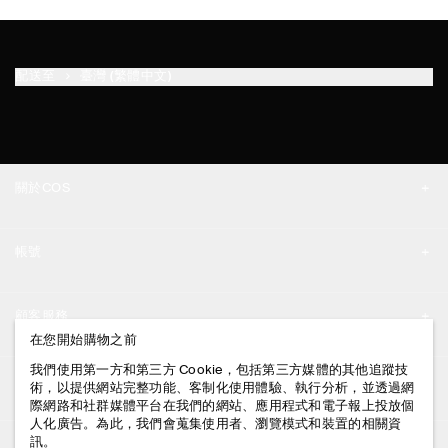
配送至
臺灣 (繁體中文)
關於COS
品牌精神
帳號
工作機會
我的帳號
新聞中心
顧客服務
登入 / 註冊
在您開始購物之前
門市資訊
聯絡我們
我們使用第一方和第三方 Cookie，包括第三方媒體的其他追蹤技
法律資訊
術，以提供網站完整功能、客制化使用體驗、執行分析，並透過網
配送說明
際網路和社群媒體平台在我們的網站、應用程式和電子報上投放個
人化廣告。為此，我們會蒐集使用者、瀏覽模式和裝置的相關資
隱私權政策
付款說明
訊。
追蹤COS