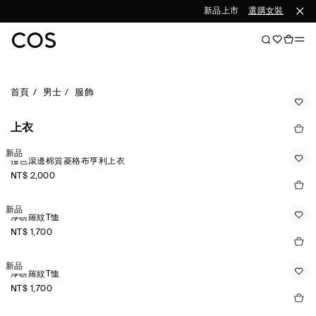
新品上市
選購女裝
選購男
首頁
男士
服飾
上衣
新品
撞色滾邊棉質菱格布亨利上衣
NT$ 2,000
新品
厚磅羅紋T恤
NT$ 1,700
新品
厚磅羅紋T恤
NT$ 1,700