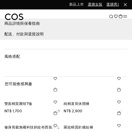
新品上市
選購女裝
選購男裝
商品詳情與保養指南
配送、付款與退貨說明
風格搭配
您可能會感興趣
雙面棉質圓領T恤
純棉直筒休閒褲
NT$ 1,700
NT$ 2,900
+16
+1
修身剪裁無襯科技斜紋布西裝外套
羅紋棉質針織短褲