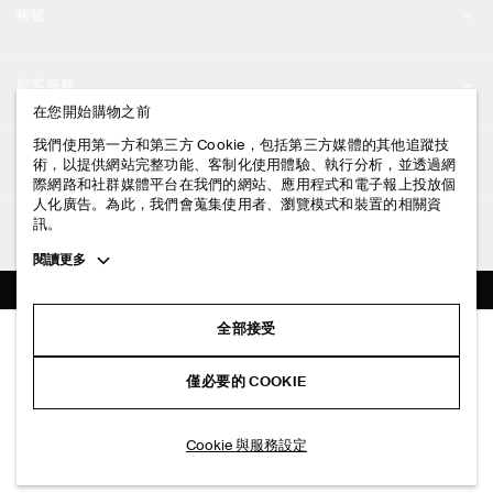
帳號
工作機會
我的帳號
新聞中心
顧客服務
登入 / 註冊
在您開始購物之前
門市資訊
聯絡我們
我們使用第一方和第三方 Cookie，包括第三方媒體的其他追蹤技
法律資訊
術，以提供網站完整功能、客制化使用體驗、執行分析，並透過網
配送說明
際網路和社群媒體平台在我們的網站、應用程式和電子報上投放個
人化廣告。為此，我們會蒐集使用者、瀏覽模式和裝置的相關資
隱私權政策
付款說明
訊。
追蹤COS
條款與細則
Toggle
閱讀更多
退貨及退款說明
more
FACEBOOK
服務條款
cookie
常見問題
information
INSTAGRAM
全部接受
網站COOKIE政策
美麗諾犛牛毛混紡針織亨利領上衣
商品保養指南
NT$ 4,500
PINTEREST
COOKIE 與服務設定
僅必要的 COOKIE
米色混紡
尺碼指南
TIKTOK
版型指南
加入購物車
Cookie 與服務設定
SPOTIFY
訂閱電子郵件