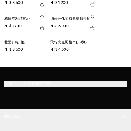
NT$ 3,500
NT$ 1,200
+6
棉質亨利領背心
細條紋休閒剪裁寬腿長褲
NT$ 1,700
NT$ 5,900
雙面針織T恤
飛行夾克風格牛仔襯衫
NT$ 3,500
NT$ 4,500
配送至
臺灣 (繁體中文)
關於COS
品牌精神