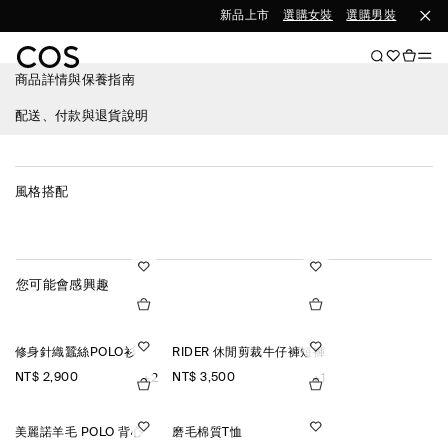
新品上市
選購女裝
選購男裝
商品詳情與保養指南
配送、付款與退貨說明
風格搭配
您可能會感興趣
修身針織蠶絲POLO衫
RIDER 休閒剪裁牛仔褲短褲
NT$ 2,900
NT$ 3,500
+2
+1
美麗諾羊毛 POLO 背心
磨毛棉質T恤