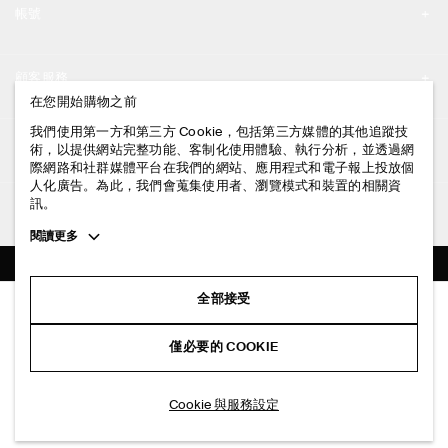
帳號
工作機會
我的帳號
新聞中心
顧客服務
登入 / 註冊
在您開始購物之前
門市資訊
聯絡我們
我們使用第一方和第三方 Cookie，包括第三方媒體的其他追蹤技
法律資訊
術，以提供網站完整功能、客制化使用體驗、執行分析，並透過網
配送說明
際網路和社群媒體平台在我們的網站、應用程式和電子報上投放個
人化廣告。為此，我們會蒐集使用者、瀏覽模式和裝置的相關資
隱私權政策
付款說明
訊。
追蹤COS
條款與細則
Toggle
閱讀更多
退貨及退款說明
more
FACEBOOK
服務條款
cookie
常見問題
information
INSTAGRAM
全部接受
網站COOKIE政策
寬鬆輕薄棉質T恤
商品保養指南
NT$ 1,200
PINTEREST
COOKIE 與服務設定
僅必要的 COOKIE
+ 10
米色
尺碼指南
TIKTOK
版型指南
加入購物車
Cookie 與服務設定
SPOTIFY
訂閱電子郵件