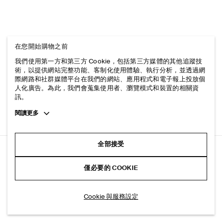
在您開始購物之前
我們使用第一方和第三方 Cookie，包括第三方媒體的其他追蹤技
術，以提供網站完整功能、客制化使用體驗、執行分析，並透過網
際網路和社群媒體平台在我們的網站、應用程式和電子報上投放個
人化廣告。為此，我們會蒐集使用者、瀏覽模式和裝置的相關資
訊。
Toggle
閱讀更多
more
cookie
information
全部接受
寬鬆棉質雪紡背心
僅必要的 COOKIE
淺藍色
選擇尺寸
Cookie 與服務設定