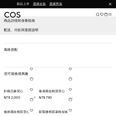
新品上市
選購女裝
選購男裝
立即訂
商品詳情與保養指南
配送、付款與退貨說明
風格搭配
您可能會感興趣
針織亞麻背心
修身羅紋棉質背心
NT$ 2,000
NT$ 790
+1
+6
修身羅紋棉質背心
鬆緊腰棉質菱格短褲