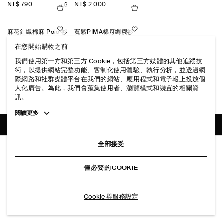
NT$ 790
NT$ 2,000
+6
麻花針織棉麻 Polo 衫
寬鬆PIMA棉府綢襯衫
NT$ 2,900
NT$ 2,500
+1
+7
在您開始購物之前
我們使用第一方和第三方 Cookie，包括第三方媒體的其他追蹤技
新品
術，以提供網站完整功能、客制化使用體驗、執行分析，並透過網
格紋泡泡紋襯衫
寬鬆剪裁口袋細節T恤
際網路和社群媒體平台在我們的網站、應用程式和電子報上投放個
NT$ 3,500
NT$ 1,700
+6
人化廣告。為此，我們會蒐集使用者、瀏覽模式和裝置的相關資
訊。
Toggle
閱讀更多
more
cookie
information
配送至
臺灣 (繁體中文)
全部接受
純棉針織T恤
NT$ 2,500
僅必要的 COOKIE
藍色
加入購物車
Cookie 與服務設定
關於COS
品牌精神