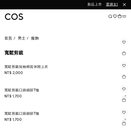
新品上市
選購女裝
選購
首頁
男士
服飾
寬鬆剪裁
寬鬆剪裁短袖棉質休閒上衣
NT$ 2,000
寬鬆剪裁口袋細節T恤
NT$ 1,700
+5
寬鬆剪裁口袋細節T恤
NT$ 1,700
+5