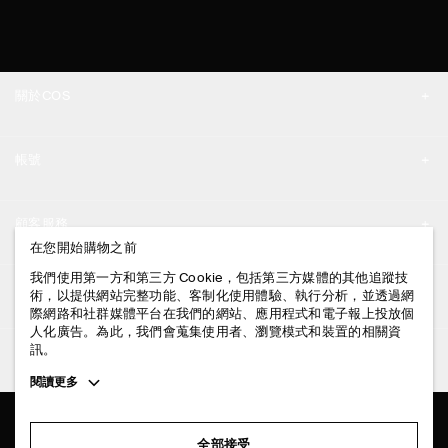
關於COS
品牌精神
帳號
工作機會
我的帳號
新聞中心
顧客服務
登入 / 註冊
在您開始購物之前
門市資訊
聯絡我們
我們使用第一方和第三方 Cookie，包括第三方媒體的其他追蹤技
法律資訊
術，以提供網站完整功能、客制化使用體驗、執行分析，並透過網
配送說明
際網路和社群媒體平台在我們的網站、應用程式和電子報上投放個
人化廣告。為此，我們會蒐集使用者、瀏覽模式和裝置的相關資
隱私權政策
付款說明
訊。
追蹤COS
條款與細則
Toggle
閱讀更多
退貨及退款說明
more
FACEBOOK
服務條款
cookie
常見問題
information
INSTAGRAM
全部接受