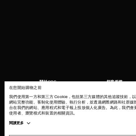
關於COS
顧客服務
在您開始購物之前
品牌精神
聯絡我們
我們使用第一方和第三方 Cookie，包括第三方媒體的其他追蹤技術，
工作機會
配送說明
網站完整功能、客制化使用體驗、執行分析，並透過網際網路和社群媒
台在我們的網站、應用程式和電子報上投放個人化廣告。為此，我們會
新聞中心
付款說明
使用者、瀏覽模式和裝置的相關資訊。
門市資訊
退貨及退款說明
Toggle
閱讀更多
常見問題
more
商品保養指南
cookie