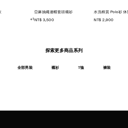
衣
亞麻抽繩連帽套頭襯衫
水洗棉質 Polo衫 
+1
NT$ 3,500
NT$ 2,900
探索更多商品系列
全部男裝
襯衫
T恤
褲裝