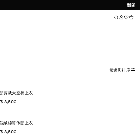
關閉
篩選與排序
閒剪裁太空棉上衣
$ 3,500
芯絨棉質休閒上衣
$ 3,500