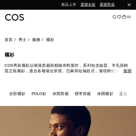
新品上市
選購女裝
選購男裝
首頁
男士
服飾
襯衫
襯衫
COS男裝襯衫以俐落剪裁與精緻布料製作，系列包含絲質、羊毛與棉
質正裝襯衫，適合各種場合穿搭。亞麻與短袖款式，展現輕鬆悠閒風
展開
格。細緻印花、機能感設計與多樣材質，則為系列增添獨特風格與辨
識度。
全部襯衫
POLO衫
休閒剪裁
標準剪裁
休閒襯衫
正裝襯衫