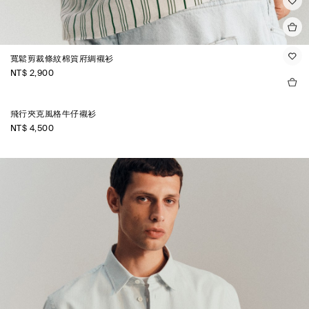
寬鬆剪裁條紋棉質府綢襯衫
NT$ 2,900
飛行夾克風格牛仔襯衫
NT$ 4,500