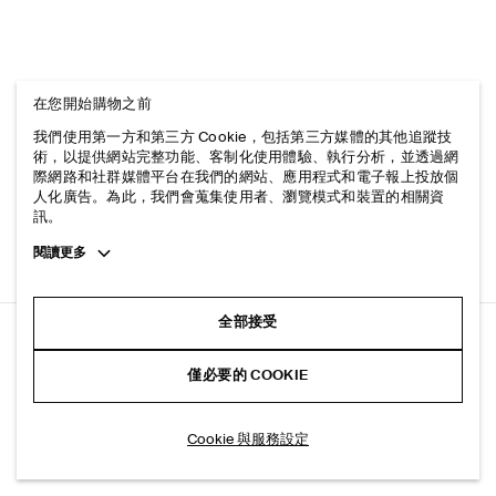
在您開始購物之前
我們使用第一方和第三方 Cookie，包括第三方媒體的其他追蹤技
術，以提供網站完整功能、客制化使用體驗、執行分析，並透過網
際網路和社群媒體平台在我們的網站、應用程式和電子報上投放個
人化廣告。為此，我們會蒐集使用者、瀏覽模式和裝置的相關資
訊。
Toggle
閱讀更多
more
cookie
information
全部接受
寬鬆PIMA棉府綢襯衫
僅必要的 COOKIE
+ 6
卡其色
加入購物車
Cookie 與服務設定