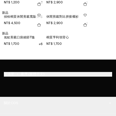
NT$ 1,200
NT$ 2,900
+6
+1
新品
摺褶棉質休閒剪裁寬版長褲
休閒剪裁對比拼接襯衫
NT$ 4,500
NT$ 2,900
+1
新品
寬鬆剪裁口袋細節T恤
棉質亨利領背心
NT$ 1,700
NT$ 1,700
+6
配送至
臺灣 (繁體中文)
關於COS
品牌精神