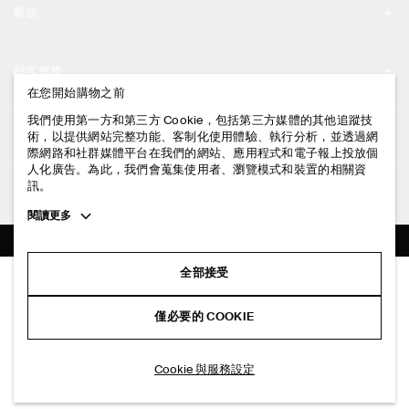
帳號
工作機會
我的帳號
新聞中心
顧客服務
登入 / 註冊
在您開始購物之前
門市資訊
聯絡我們
我們使用第一方和第三方 Cookie，包括第三方媒體的其他追蹤技
法律資訊
術，以提供網站完整功能、客制化使用體驗、執行分析，並透過網
配送說明
際網路和社群媒體平台在我們的網站、應用程式和電子報上投放個
人化廣告。為此，我們會蒐集使用者、瀏覽模式和裝置的相關資
隱私權政策
付款說明
訊。
追蹤COS
條款與細則
Toggle
閱讀更多
退貨及退款說明
more
FACEBOOK
服務條款
cookie
常見問題
information
INSTAGRAM
全部接受
網站COOKIE政策
寬鬆PIMA棉府綢襯衫
商品保養指南
NT$ 2,500
PINTEREST
COOKIE 與服務設定
僅必要的 COOKIE
+ 6
藍色
尺碼指南
TIKTOK
版型指南
選擇尺寸
Cookie 與服務設定
SPOTIFY
訂閱電子郵件