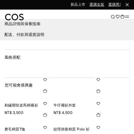
新品上市
選購女裝
選購男裝
商品詳情與保養指南
配送、付款與退貨說明
風格搭配
您可能會感興趣
刺繡開領皮馬棉襯衫
牛仔襯衫外套
NT$ 3,500
NT$ 4,500
+1
磨毛棉質T恤
紋理拼接棉質 Polo 衫