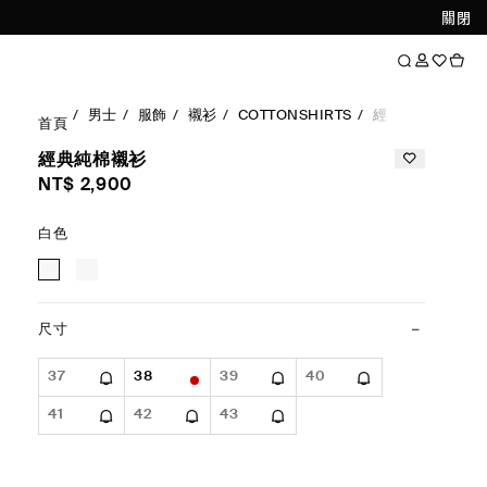
關閉
男士
服飾
襯衫
COTTONSHIRTS
經典純棉襯衫
首頁
經典純棉襯衫
NT$ 2,900
白色
尺寸
37
38
39
40
41
42
43