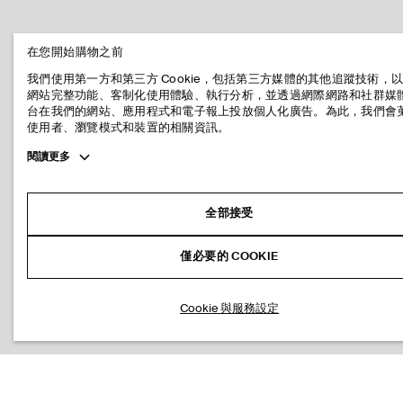
在您開始購物之前
我們使用第一方和第三方 Cookie，包括第三方媒體的其他追蹤技術，
網站完整功能、客制化使用體驗、執行分析，並透過網際網路和社群媒
台在我們的網站、應用程式和電子報上投放個人化廣告。為此，我們會
使用者、瀏覽模式和裝置的相關資訊。
Toggle
閱讀更多
more
cookie
information
全部接受
僅必要的 COOKIE
Cookie 與服務設定