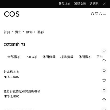
新品上市
選購女裝
選購男裝
首頁
男士
服飾
襯衫
cottonshirts
全部襯衫
POLO衫
休閒剪裁
標準剪裁
休閒襯衫
正裝襯衫
針織棉上衣
NT$ 2,900
寬鬆剪裁條紋棉質府綢襯衫
NT$ 2,900