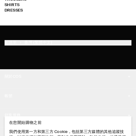
SHIRTS
DRESSES
配送至
臺灣 (繁體中文)
關於COS
品牌精神
帳號
工作機會
我的帳號
新聞中心
顧客服務
登入 / 註冊
在您開始購物之前
門市資訊
聯絡我們
我們使用第一方和第三方 Cookie，包括第三方媒體的其他追蹤技
法律資訊